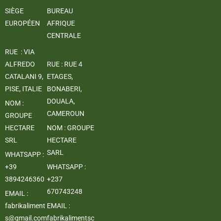
SIÈGE
BUREAU
EUROPÉEN
AFRIQUE
CENTRALE
RUE : VIA
ALFREDO
RUE : RUE 4
CATALANI 9,
ETAGES,
PISE, ITALIE
BONABERI,
DOUALA,
NOM :
CAMEROUN
GROUPE
HECTARE
NOM : GROUPE
SRL
HECTARE
SARL
WHATSAPP :
+39
WHATSAPP :
3894246360
+237
670743248
EMAIL :
fabrikaliment
EMAIL :
s@gmail.com
fabrikalimentsc