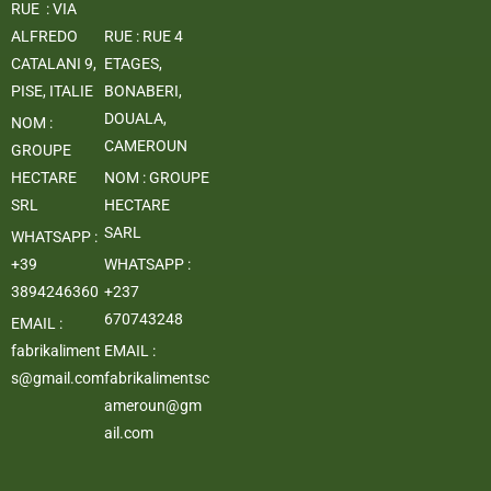
RUE : VIA
ALFREDO
RUE : RUE 4
CATALANI 9,
ETAGES,
PISE, ITALIE
BONABERI,
DOUALA,
NOM :
CAMEROUN
GROUPE
HECTARE
NOM : GROUPE
SRL
HECTARE
SARL
WHATSAPP :
+39
WHATSAPP :
3894246360
+237
670743248
EMAIL :
fabrikaliment
EMAIL :
s@gmail.com
fabrikalimentsc
ameroun@gm
ail.com