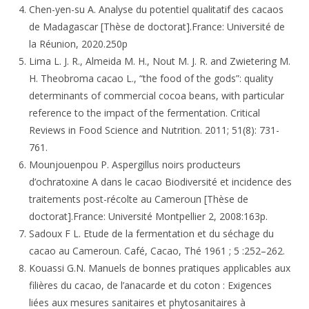
Chen-yen-su A. Analyse du potentiel qualitatif des cacaos
de Madagascar [Thèse de doctorat].France: Université de
la Réunion, 2020.250p
Lima L. J. R., Almeida M. H., Nout M. J. R. and Zwietering M.
H. Theobroma cacao L., “the food of the gods”: quality
determinants of commercial cocoa beans, with particular
reference to the impact of the fermentation. Critical
Reviews in Food Science and Nutrition. 2011; 51(8): 731-
761.
Mounjouenpou P. Aspergillus noirs producteurs
d’ochratoxine A dans le cacao Biodiversité et incidence des
traitements post-récolte au Cameroun [Thèse de
doctorat].France: Université Montpellier 2, 2008:163p.
Sadoux F L. Etude de la fermentation et du séchage du
cacao au Cameroun. Café, Cacao, Thé 1961 ; 5 :252–262.
Kouassi G.N. Manuels de bonnes pratiques applicables aux
filières du cacao, de l’anacarde et du coton : Exigences
liées aux mesures sanitaires et phytosanitaires à