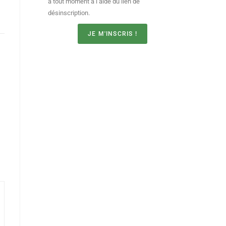
à tout moment à l’aide du lien de
désinscription.
JE M'INSCRIS !