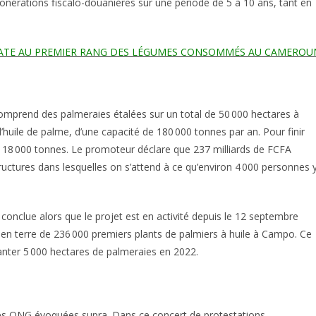
xonérations fiscalo-douanières sur une période de 5 à 10 ans, tant en
OMATE AU PREMIER RANG DES LÉGUMES CONSOMMÉS AU CAMEROU
omprend des palmeraies étalées sur un total de 50 000 hectares à
’huile de palme, d’une capacité de 180 000 tonnes par an. Pour finir
 18 000 tonnes. Le promoteur déclare que 237 milliards de FCFA
tructures dans lesquelles on s’attend à ce qu’environ 4 000 personnes 
 conclue alors que le projet est en activité depuis le 12 septembre
e en terre de 236 000 premiers plants de palmiers à huile à Campo. Ce
planter 5 000 hectares de palmeraies en 2022.
des ONG évoquées supra. Dans ce concert de protestations,