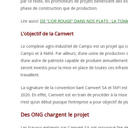
par ce texte, les promoteurs de projets bénéficient des e
phase de construction que de production.
Lire aussi:
DE “L’OR ROUGE” DANS NOS PLATS : LA T
L’objectif de la Camvert
Le complexe agro-industriel de Campo est un projet qui c
Campo et à Niété. Par ailleurs; d’une usine de production d
d’une autre de palmiste capable de produire annuellement
seront investis pour la mise en place de toutes ces infras
travaillent.
La signature de la convention liant Camvert SA et l’API est
2020. En effet, Camvert est en train de procéder à la mis
n’est qu’un début puisque l’entreprise a pour objectif de 
Des ONG chargent le projet
Les travaux entrepris par Camvert SA ont provoqué l’ire 