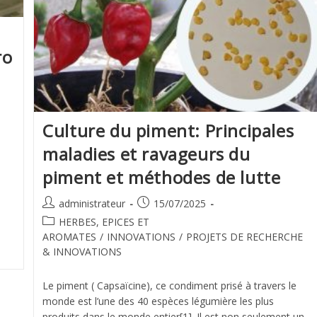
ro
Culture du piment: Principales
maladies et ravageurs du
piment et méthodes de lutte
administrateur
15/07/2025
HERBES, EPICES ET
AROMATES
/
INNOVATIONS
/
PROJETS DE RECHERCHE
& INNOVATIONS
Le piment ( Capsaïcine), ce condiment prisé à travers le
monde est l’une des 40 espèces légumière les plus
produits dans le monde entier[1]. Il est non seulement un