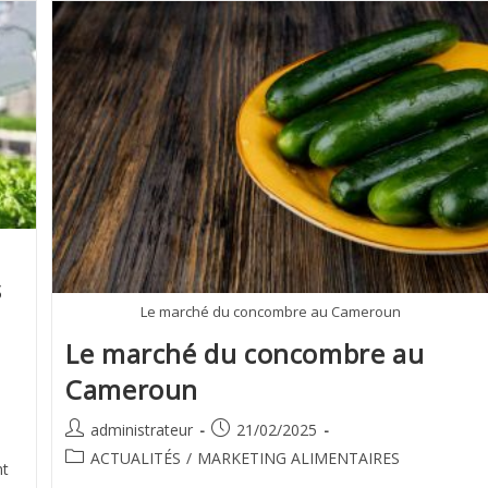
s
Le marché du concombre au Cameroun
Le marché du concombre au
Cameroun
administrateur
21/02/2025
ACTUALITÉS
/
MARKETING ALIMENTAIRES
nt