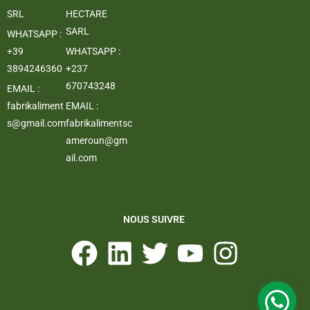
SRL
HECTARE
SARL
WHATSAPP :
+39
WHATSAPP :
3894246360
+237
670743248
EMAIL :
fabrikaliment
EMAIL :
s@gmail.com
fabrikalimentsc
ameroun@gm
ail.com
NOUS SUIVRE