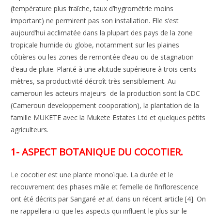
(température plus fraîche, taux d’hygrométrie moins
important) ne permirent pas son installation. Elle s’est
aujourd’hui acclimatée dans la plupart des pays de la zone
tropicale humide du globe, notamment sur les plaines
côtières ou les zones de remontée d’eau ou de stagnation
d’eau de pluie. Planté à une altitude supérieure à trois cents
mètres, sa productivité décroît très sensiblement. Au
cameroun les acteurs majeurs de la production sont la CDC
(Cameroun developpement cooporation), la plantation de la
famille MUKETE avec la Mukete Estates Ltd et quelques pétits
agriculteurs.
1- ASPECT BOTANIQUE DU COCOTIER.
Le cocotier
est
une
plante
monoïque.
La
durée
et
le
recouvrement
des
phases
mâle
et
femelle de
l’inflo
rescence
ont
été
décrits
par
Sangaré
et
al.
dans
un
récent
article
[4].
On
ne rappellera
ici
que
les
aspects
qui influent le
plus
sur
le