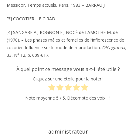
Messidor, Temps actuels, Paris, 1983 – BARRAU J.
[3] COCOTIER. LE CIRAD
[4] SANGARE
A.,
ROGNON
F.,
NOCÉ de LAMOTHE
M.
de
(1978). – Les phases mâles
et
femelles
de
l’inflorescence
de
cocotier. Influence
sur le mode de
reproduction.
Oléa
gineux,
33,
N°
12,
p.
609-617.
À quel point ce message vous a-t-il été utile ?
Cliquez sur une étoile pour la noter !
Note moyenne
5
/ 5. Décompte des voix :
1
administrateur