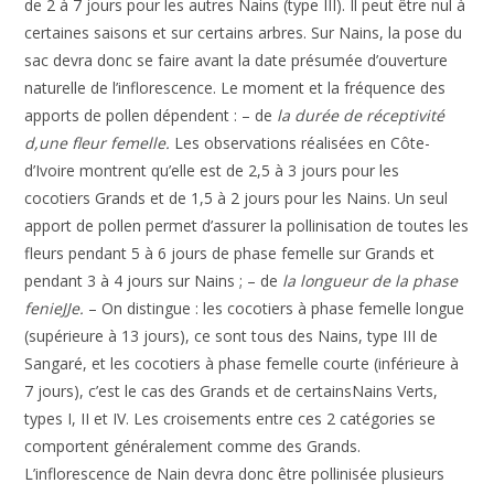
de 2
à
7
jours
pour
les
autres
Nains
(type
III).
Il
peut
être
nul
à
certaines
saisons
et sur
certains
arbres.
Sur
Nains,
la
pose
du
sac
devra
donc
se faire
avant
la date
présumée
d’ouverture
naturelle
de
l’inflores
cence.
Le
moment
et
la
fréquence des
apports
de
pollen
dépendent
:
–
de
la
durée
de
réceptivité
d,une
fleur
femelle.
Les
observations
réalisées
en Côte-
d’Ivoire
montrent
qu’elle
est
de 2,5
à
3
jours
pour
les
cocotiers
Grands
et
de
1,5
à
2
jours
pour
les
Nains.
Un
seul
apport
de
pollen
permet
d’assurer
la
polli
nisation
de
toutes
les
fleurs
pendant
5
à
6
jours
de
phase
femelle
sur
Grands
et
pendant
3
à
4
jours
sur
Nains
;
– de
la
longueur
de
la
phase
fenieJJe.
–
On
dis
tingue
: les
cocotiers
à
phase
femelle
longue
(supé
rieure
à
13
jours),
ce
sont tous
des
Nains,
type
III
de
Sangaré,
et
les
cocotiers
à
phase
femelle
courte
(infé
rieure
à
7
jours),
c’est
le cas
des
Grands
et
de
certains
Nains Verts,
types
I,
II
et
IV.
Les croisements
entre
ces 2
catégories
se
comportent
généralement comme
des
Grands.
L’inflorescence de
Nain
devra
donc
être
pollinisée
plusieurs