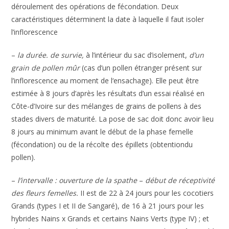
déroulement
des
opérations
de
fécondation.
Deux
caractéristiques
déterminent
la
date
à
laquelle
il
faut
isoler
l’inflorescence
–
la
durée.
de
survie,
à
l’intérieur
du sac
d’iso
lement,
d’un
grain
de
pollen
mûr
(cas
d’un
pollen
étranger
présent
sur
l’inflorescence
au
moment
de l
‘ensachage). Elle
peut
être
estimée
à
8
jours d’après
les
résultats
d’un
essai réalisé
en
Côte-d’Ivoire
sur
des
mélanges
de
grains
de
pollens
à
des
stades
divers
de
maturité.
La
pose de
sac
doit donc
avoir
lieu
8
jours
au
minimum
avant
le
début
de
la
phase
femelle
(fécondation)
ou de
la
récolte
des
épillets
(obtention
du
pollen).
–
l’intervalle
:
ouverture
de
la
spathe
–
début
de
réceptivité
des
fleurs
femelles.
II
est
de 22
à
24
jours
pour
les
cocotiers
Grands (types
I
et
II
de
Sangaré),
de
16
à
21
jours
pour
les
hybrides
Nains
x
Grands
et
certains Nains Verts
(type
IV)
;
et