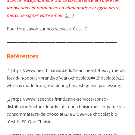
avance
exceptionnelle
sur la concurrence et suivre les
innovations et tendances en alimentation et agriculture,
merci de signer votre email
ICI
].
Pour tout savoir sur nos services: C’est
ICI
————————————————————-
Références
[1]https://www.health.harvard.edu/heart-health/heavy-metals-
found-in-popular-brands-of-dark-chocolate#=Chocolate%2C
which is made from,also during harvesting and processing.
[2]https://www.lesechos.fr/industrie-services/conso-
distribution/metaux-lourds-lufc-que-choisir-met-en-garde-les-
consommateurs-de-chocolat-2182159#=Le chocolat bio
n’est,l’UFC-Que Choisir.