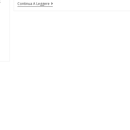
S
Continua A Leggere
e