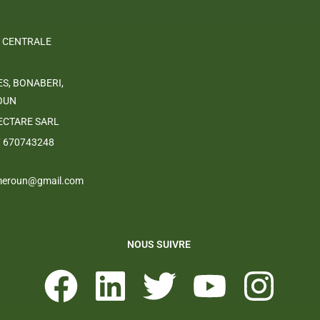
 CENTRALE
ES, BONABERI,
OUN
ECTARE SARL
7 670743248
ameroun@gmail.com
NOUS SUIVRE