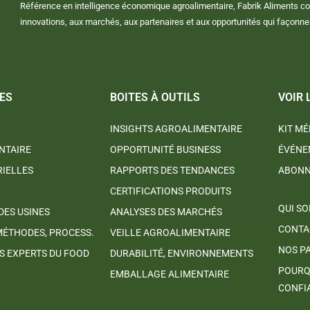
Référence en intelligence économique agroalimentaire, Fabrik Aliments c
innovations, aux marchés, aux partenaires et aux opportunités qui façonnent 
ES
BOITES À OUTILS
VOIR 
INSIGHTS AGROALIMENTAIRE
KIT MÉ
NTAIRE
OPPORTUNITÉ BUSINESS
ÉVÉNE
RIELLES
RAPPORTS DES TENDANCES
ABON
CERTIFICATIONS PRODUITS
QUI S
DES USINES
ANALYSES DES MARCHÉS
CONTA
MÉTHODES, PROCESS.
VEILLE AGROALIMENTAIRE
NOS P
 EXPERTS DU FOOD
DURABILITÉ, ENVIRONNEMENTS
POURQ
EMBALLAGE ALIMENTAIRE
CONFI