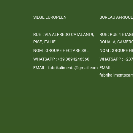
SIÈGE EUROPÉEN
BUREAU AFRIQUE
RUE : VIA ALFREDO CATALANI 9,
RUE : RUE 4 ETAG
PISE, ITALIE
DOUALA, CAMER
NOM : GROUPE HECTARE SRL
NOM : GROUPE H
WHATSAPP : +39 3894246360
WHATSAPP : +23
EMAIL : fabrikaliments@gmail.com
EMAIL :
fabrikalimentsc