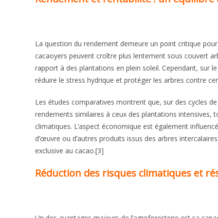
La question du rendement demeure un point critique pour l
cacaoyers peuvent croître plus lentement sous couvert arb
rapport à des plantations en plein soleil. Cependant, sur 
réduire le stress hydrique et protéger les arbres contre cer
Les études comparatives montrent que, sur des cycles de 1
rendements similaires à ceux des plantations intensives, t
climatiques. L’aspect économique est également influencé par
d’œuvre ou d’autres produits issus des arbres intercalair
exclusive au cacao.[3]
Réduction des risques climatiques et r
Un des avantages majeurs de l’agroforesterie est sa capac