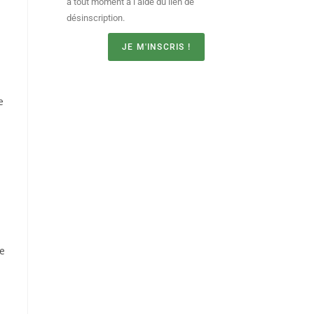
à tout moment à l’aide du lien de
s
désinscription.
JE M'INSCRIS !
e
re