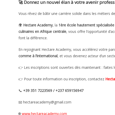
🚀
Donnez un nouvel élan à votre avenir profes
Vous rêvez de bâtir une carrière solide dans les métiers des
🌍
Hectare Academy
, la
1ère école hautement spécialisée su
culinaires en Afrique centrale
, vous offre l’opportunité d’
font la différence.
En rejoignant Hectare Academy, vous accélérez votre pa
comme à l’international
, et vous devenez acteur d’un sect
👉 Les inscriptions sont ouvertes dès maintenant : faites l
👉 Pour toute information ou inscription, contactez
Hect
📞
+39 351 7223569 / +237 659156947
📧 hectareacademy@gmail.com
🌐
www.hectareacademy.com