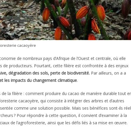
foresterie cacaoyère
conomie de nombreux pays d’Afrique de l’Ouest et centrale, où elle
 de producteurs. Pourtant, cette filière est confrontée à des enjeux
ve, dégradation des sols, perte de biodiversité.
Par ailleurs, on a a
ux et les impacts du changement climatique
.
s de la filière : comment produire du cacao de manière durable tout e
resterie cacaoyère, qui consiste à intégrer des arbres et d’autres
ésentée comme une solution possible. Mais ses bénéfices sont-ils rée
cheurs ? Pour répondre à cette question, il convient d’examiner à la
ux de l’agroforesterie, ainsi que les défis liés à sa mise en œuvre.