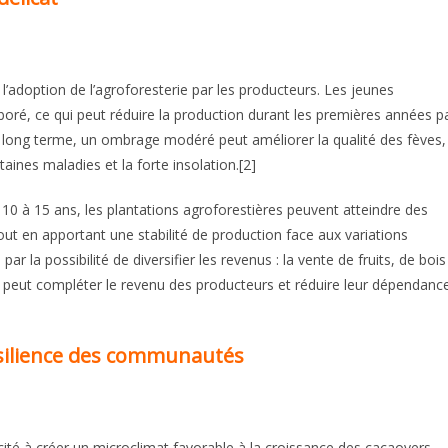
’adoption de l’agroforesterie par les producteurs. Les jeunes
oré, ce qui peut réduire la production durant les premières années p
le long terme, un ombrage modéré peut améliorer la qualité des fèves,
taines maladies et la forte insolation.[2]
0 à 15 ans, les plantations agroforestières peuvent atteindre des
out en apportant une stabilité de production face aux variations
 la possibilité de diversifier les revenus : la vente de fruits, de bois
es peut compléter le revenu des producteurs et réduire leur dépendanc
ésilience des communautés
ité à créer un microclimat favorable à la croissance des cacaoyers.