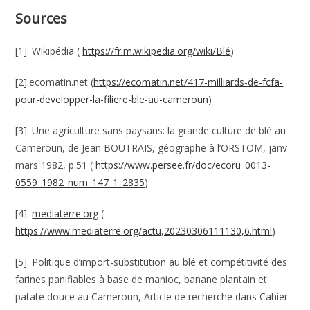
Sources
[1]. Wikipédia (
https://fr.m.wikipedia.org/wiki/Blé
)
[2].ecomatin.net (
https://ecomatin.net/417-milliards-de-fcfa-
pour-developper-la-filiere-ble-au-cameroun
)
[3]. Une agriculture sans paysans: la grande culture de blé au
Cameroun, de Jean BOUTRAIS, géographe à l’ORSTOM, janv-
mars 1982, p.51 (
https://www.persee.fr/doc/ecoru_0013-
0559_1982_num_147_1_2835
)
[4].
mediaterre.org
(
https://www.mediaterre.org/actu,20230306111130,6.html
)
[5]. Politique d’import-substitution au blé et compétitivité des
farines panifiables à base de manioc, banane plantain et
patate douce au Cameroun, Article de recherche dans Cahier