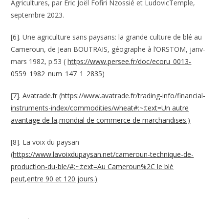
Agricultures, par Eric Joël Fofiri Nzossié et LudovicTemple,
septembre 2023.
[6]. Une agriculture sans paysans: la grande culture de blé au
Cameroun, de Jean BOUTRAIS, géographe à l’ORSTOM, janv-
mars 1982, p.53 (
https://www.persee.fr/doc/ecoru_0013-
0559_1982_num_147_1_2835
)
[7].
Avatrade.fr
(
https://www.avatrade.fr/trading-info/financial-
instruments-index/commodities/wheat#:~:text=Un autre
avantage de la,mondial de commerce de marchandises.)
[8]. La voix du paysan
(
https://www.lavoixdupaysan.net/cameroun-technique-de-
production-du-ble/#:~:text=Au Cameroun%2C le blé
peut,entre 90 et 120 jours.)