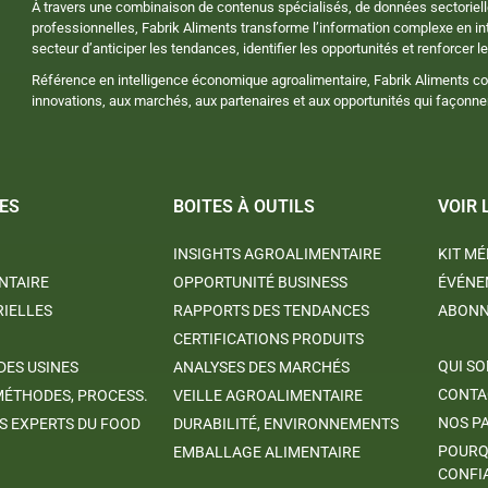
À travers une combinaison de contenus spécialisés, de données sectoriell
professionnelles, Fabrik Aliments transforme l’information complexe en in
secteur d’anticiper les tendances, identifier les opportunités et renforcer le
Référence en intelligence économique agroalimentaire, Fabrik Aliments c
innovations, aux marchés, aux partenaires et aux opportunités qui façonnent 
ES
BOITES À OUTILS
VOIR 
INSIGHTS AGROALIMENTAIRE
KIT MÉ
NTAIRE
OPPORTUNITÉ BUSINESS
ÉVÉNE
RIELLES
RAPPORTS DES TENDANCES
ABON
CERTIFICATIONS PRODUITS
QUI S
DES USINES
ANALYSES DES MARCHÉS
CONTA
MÉTHODES, PROCESS.
VEILLE AGROALIMENTAIRE
NOS P
 EXPERTS DU FOOD
DURABILITÉ, ENVIRONNEMENTS
POURQ
EMBALLAGE ALIMENTAIRE
CONFI