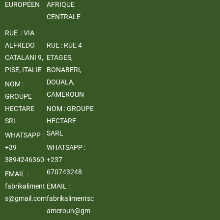
EUROPÉEN
AFRIQUE
CENTRALE
RUE : VIA
ALFREDO
RUE : RUE 4
CATALANI 9,
ETAGES,
PISE, ITALIE
BONABERI,
DOUALA,
NOM :
CAMEROUN
GROUPE
HECTARE
NOM : GROUPE
SRL
HECTARE
SARL
WHATSAPP :
+39
WHATSAPP :
3894246360
+237
670743248
EMAIL :
fabrikaliment
EMAIL :
s@gmail.com
fabrikalimentsc
ameroun@gm